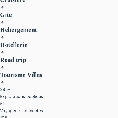
→
Gite
→
Hébergement
→
Hotellerie
→
Road trip
→
Tourisme Villes
→
285+
Explorations publiées
51k
Voyageurs connectés
105