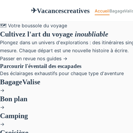
Vacancescreatives
✈
Accueil
BagageVali
🗺️ Votre boussole du voyage
Cultivez l'art du voyage
inoubliable
Plongez dans un univers d'explorations : des itinéraires si
mesure. Chaque départ est une nouvelle histoire à écrire.
Passer en revue nos guides →
Parcourir l'éventail des escapades
Des éclairages exhaustifs pour chaque type d'aventure
BagageValise
→
Bon plan
→
Camping
→
Croisière