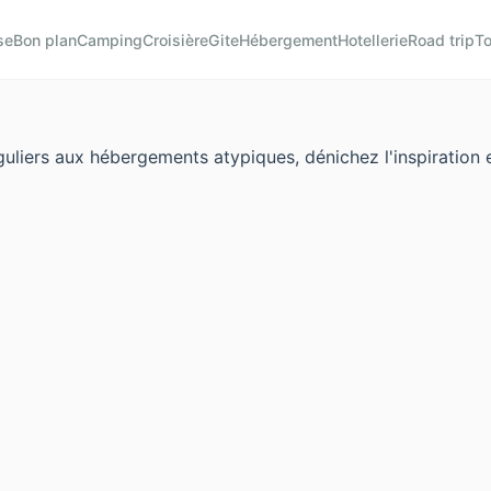
se
Bon plan
Camping
Croisière
Gite
Hébergement
Hotellerie
Road trip
To
nguliers aux hébergements atypiques, dénichez l'inspiration