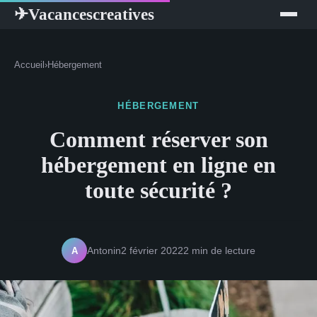
Vacancescreatives
✈
Accueil
›
Hébergement
HÉBERGEMENT
Comment réserver son
hébergement en ligne en
toute sécurité ?
A
Antonin
2 février 2022
2 min de lecture